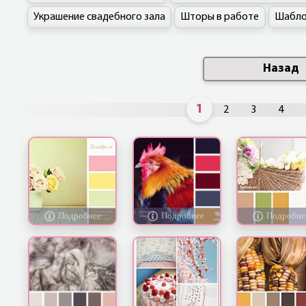
Украшение свадебного зала
Шторы в работе
Шабло
Назад
1
2
3
4