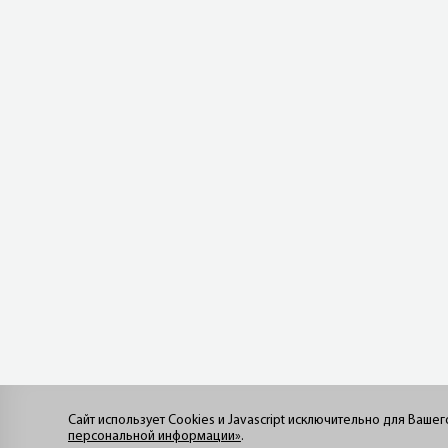
Сайт использует Cookies и Javascript исключительно для Ваше
персональной информации»
.