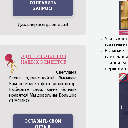
ОТПРАВИТЬ
ЗАПРОС!
Дизайнер всегда он-лайн!
Указывает
сантиме
Вы можете
ОДИН ИЗ ОТЗЫВОВ
сайт даль
НАШИХ КЛИЕНТОВ
тканей. К
верхнем л
Светлана
Елена, здравствуйте! Высылаю
Вам несколько фото моих штор.
Выберите сами, какие больше
нравятся! Мы довольны! Большое
СПАСИБО!
ОСТАВИТЬ СВОЙ
ОТЗЫВ