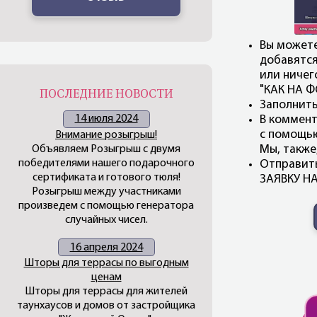
Вы можете
добавятся
или ничег
"КАК НА Ф
ПОСЛЕДНИЕ НОВОСТИ
Заполнить
14 июля 2024
В коммент
с помощью
Внимание розыгрыш!
Мы, также
Объявляем Розыгрыш с двумя
победителями нашего подарочного
Отправить
сертификата и готового тюля!
ЗАЯВКУ НА
Розыгрыш между участниками
произведем с помощью генератора
случайных чисел.
16 апреля 2024
Шторы для террасы по выгодным
ценам
Шторы для террасы для жителей
таунхаусов и домов от застройщика