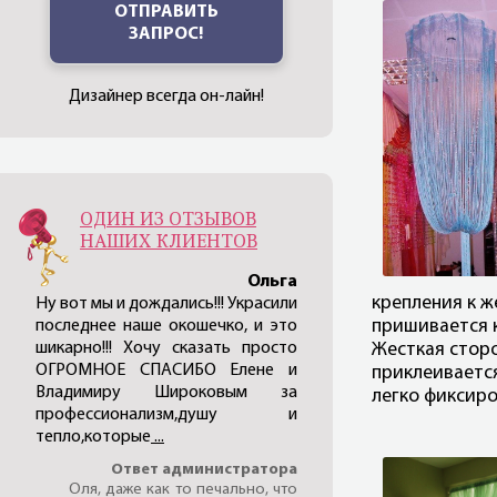
ОТПРАВИТЬ
ЗАПРОС!
Дизайнер всегда он-лайн!
ОДИН ИЗ ОТЗЫВОВ
НАШИХ КЛИЕНТОВ
Ольга
крепления к ж
Ну вот мы и дождались!!! Украсили
последнее наше окошечко, и это
пришивается к
шикарно!!! Хочу сказать просто
Жесткая сторо
ОГРОМНОЕ СПАСИБО Еленe и
приклеивается
Владимиру Широковым за
легко фиксиро
профессионализм,душу и
тепло,которые
...
Ответ администратора
Оля, даже как то печально, что