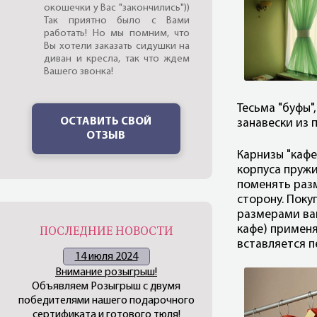
окошечки у Вас "закончились"))
Так приятно было с Вами
работать! Но мы помним, что
Вы хотели заказать сидушки на
диван и кресла, так что ждем
Вашего звонка!
Тесьма "буфы"
ОСТАВИТЬ СВОЙ
занавески из 
ОТЗЫВ
Карнизы "кафе
корпуса пруж
поменять раз
сторону. Поку
размерами
ва
кафе)
применя
ПОСЛЕДНИЕ НОВОСТИ
вставляется п
14 июля 2024
Внимание розыгрыш!
Объявляем Розыгрыш с двумя
победителями нашего подарочного
сертификата и готового тюля!