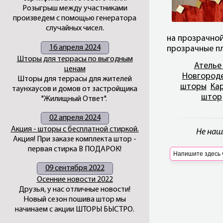
Розыгрыш между участниками
произведем с помощью генератора
случайных чисел.
на прозрачной
16 апреля 2024
прозрачные п
Шторы для террасы по выгодным
Ателье
ценам
Новгород
Шторы для террасы для жителей
шторы
Ка
таунхаусов и домов от застройщика
штор
"Жилищный Ответ".
02 апреля 2024
Акция - шторы с бесплатной стиркой.
Не наш
Акция! При заказе комплекта штор -
первая стирка В ПОДАРОК!
09 сентября 2022
Осенние новости 2022
Друзья, у нас отличные новости!
Новый сезон пошива штор мы
начинаем с акции ШТОРЫ БЫСТРО.