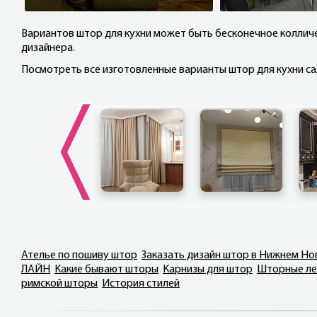
Вариантов штор для кухни может быть бесконечное колличе
дизайнера.
Посмотреть все изготовленные варианты штор для кухни са
Ателье по пошиву штор
Заказать дизайн штор в Нижнем Н
ЛАЙН
Какие бывают шторы
Карнизы для штор
Шторные ле
римской шторы
История стилей