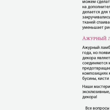
можем сделать
на дополнител
делается для 
закручивались
тканей спаива
уменьшает ри
Ажурный л
Ажурный ламбр
года, но появ
декора являет
соединяются 
предотвращае
композициях 
бусины, кисти
Наши мастери
эксклюзивные,
декора!
Все вопросы