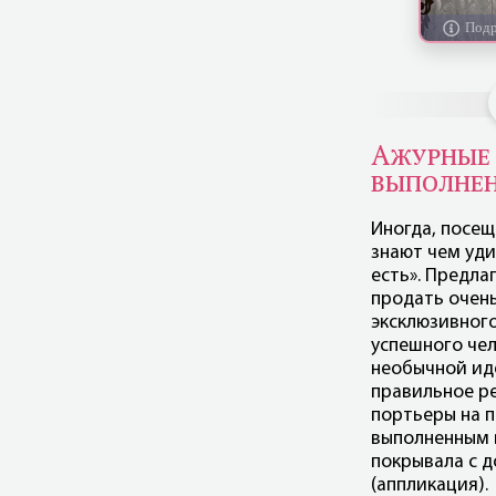
Ажурные 
выполнен
Иногда, посещ
знают чем удив
есть». Предла
продать очень
эксклюзивного
успешного чел
необычной ид
правильное р
портьеры на 
выполненным в
покрывала с д
(аппликация).