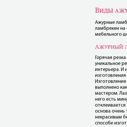
Виды аж
Ажурные ламб
ламбрекен на 
мебельного ш
Ажурный л
Горячая резка
уникальное р
интерьера. И 
изготовления 
Изготовление
выполнено как
мастером. Лаз
него есть мин
отклеивается 
основа очень 
некрасивым б
способе изго