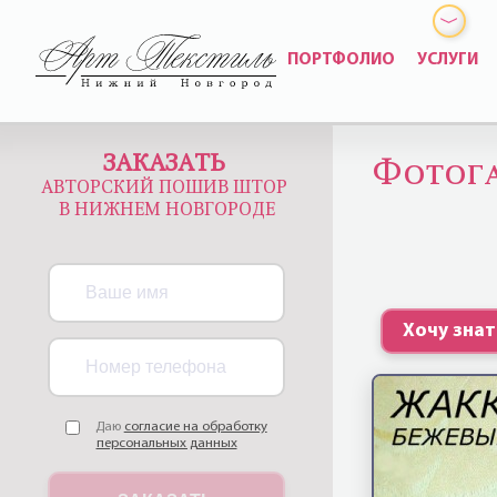
ПОРТФОЛИО
УСЛУГИ
ЗАКАЗАТЬ
Фотога
АВТОРСКИЙ ПОШИВ ШТОР
В НИЖНЕМ НОВГОРОДЕ
Хочу зна
Даю
согласие на обработку
персональных данных