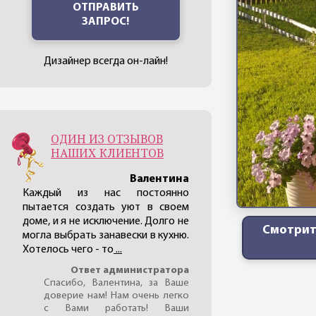
ОТПРАВИТЬ
ЗАПРОС!
Дизайнер всегда он-лайн!
ОДИН ИЗ ОТЗЫВОВ
НАШИХ КЛИЕНТОВ
Валентина
Каждый из нас постоянно
пытается создать уют в своем
доме, и я не исключение. Долго не
Смотрит
могла выбрать занавески в кухню.
Хотелось чего - то
...
Ответ администратора
Спасибо, Валентина, за Ваше
доверие нам! Нам очень легко
с Вами работать! Ваши